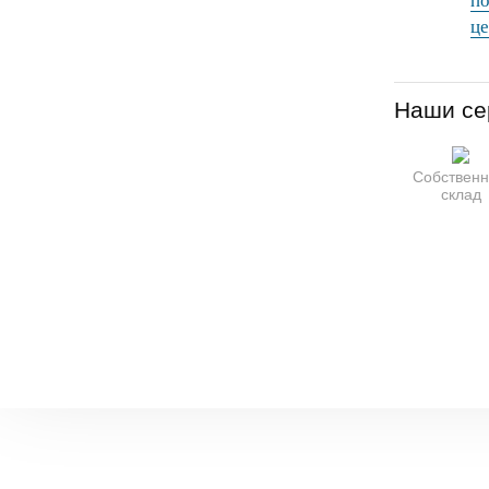
по
це
Наши се
Собствен
склад