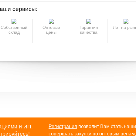
аши сервисы:
Собственный
Оптовые
Гарантия
Лет на рын
склад
цены
качества
ациями и ИП.
Регистрация
позволит Вам стать наши
трируйтесь
!
совершать закупки по оптовым ценам, 