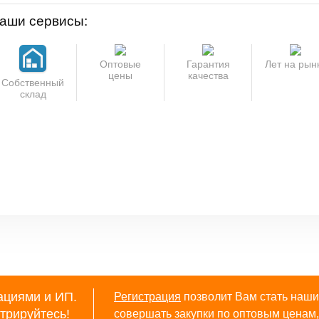
аши сервисы:
Оптовые
Гарантия
Лет на рын
цены
качества
Собственный
склад
ациями и ИП.
Регистрация
позволит Вам стать наши
трируйтесь
!
совершать закупки по оптовым ценам, 