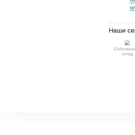
по
це
Наши се
Собствен
склад