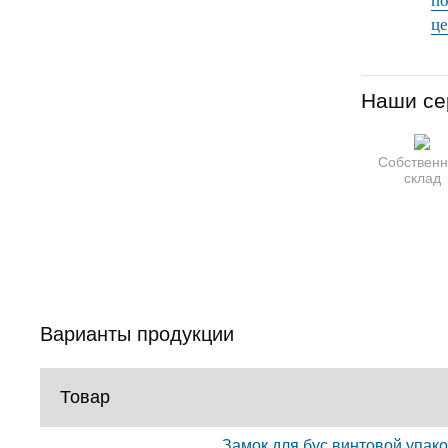
по
це
Наши се
Собствен
склад
Варианты продукции
Товар
Замок для бус,винтовой,упако