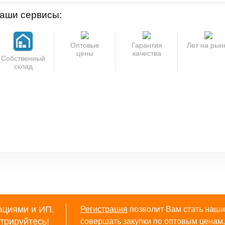
аши сервисы:
Оптовые
Гарантия
Лет на рын
цены
качества
Собственный
склад
ациями и ИП.
Регистрация
позволит Вам стать наши
трируйтесь
!
совершать закупки по оптовым ценам, 