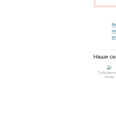
Ин
по
це
Наши се
Собствен
склад