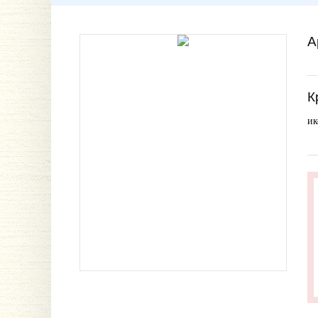
А
К
ик