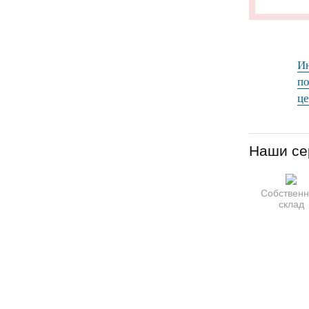
Ин
по
це
Наши се
Собствен
склад