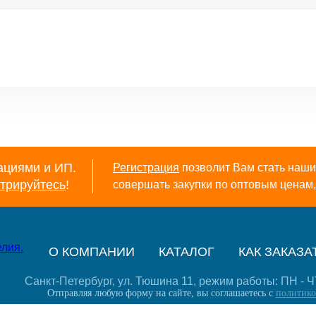
оптовым ценам.
возможность сов
оптовым ценам.
ациями и ИП.
Регистрация
позволит Вам стать наши
трируйтесь
!
совершать закупки по оптовым ценам, 
О КОМПАНИИ
КАТАЛОГ
КАК ЗАКАЗА
Санкт-Петербург, ул. Тюшина 11, режим работы: ПН - ЧТ: 
Отправляя любую форму на сайте, вы соглашаетесь с
политико
+7 (812) 406-0120
+7 (812)