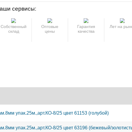
аши сервисы:
Собственный
Оптовые
Гарантия
Лет на рын
склад
цены
качества
ООО «Вектор» ра
организациями (О
Зарегистрируйте
ООО «Вектор» ра
м.8мм упак.25м.,арт.КО-8/25 цвет 61153 (голубой)
начать сотруднич
организациями (О
ООО «Вектор» ра
возможность сов
Зарегистрируйте
м.8мм упак.25м.,арт.КО-8/25 цвет 63196 (бежевый/золотис
организациями (О
оптовым ценам.
начать сотруднич