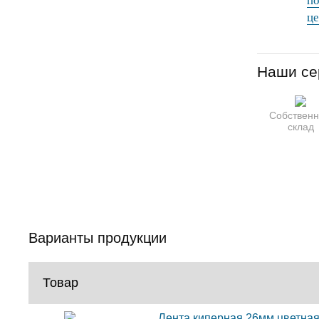
по
це
Наши се
Собствен
склад
Варианты продукции
Товар
Лента киперная 26мм цветная 