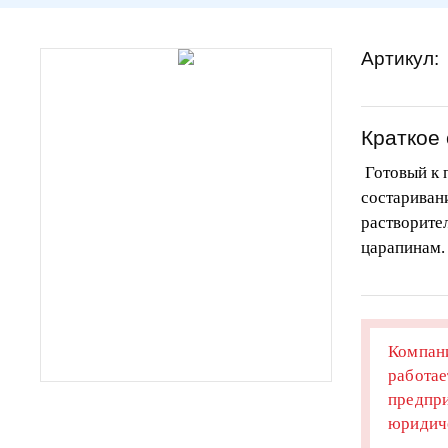
Артикул:
Краткое
Готовый к 
состариван
растворител
царапинам.
Компани
работае
предпри
юридиче