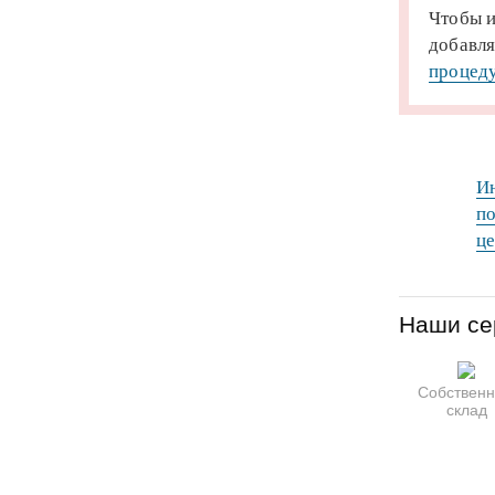
Чтобы и
добавля
процеду
Ин
по
це
Наши се
Собствен
склад