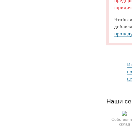
предпри
юридиче
Чтобы и
добавля
процеду
Ин
по
це
Наши се
Собствен
склад