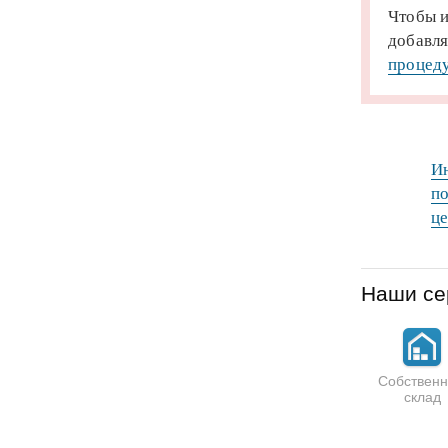
Чтобы и
добавля
процеду
Ин
по
це
Наши се
Собствен
склад