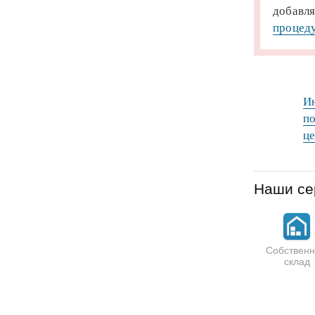
добавля
процеду
Ин
по
це
Наши се
Собствен
склад