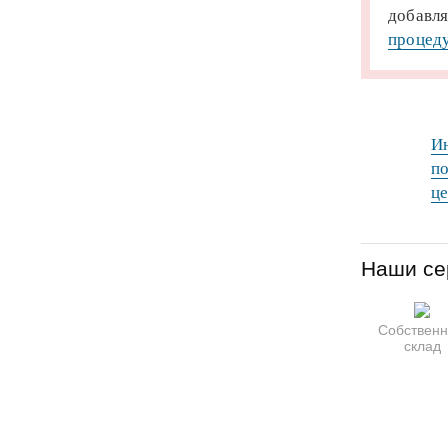
добавля
процеду
Ин
по
це
Наши се
Собствен
склад