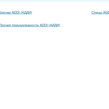
Крючки ADDI (АДДИ)
Спицы ADD
Прочие принадлежности ADDI (АДДИ)